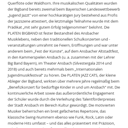
Querflöte oder Waldhorn. Ihre musikalischen Qualitäten wurden
der Bigband bereits zweimal beim Bayerischen Landeswettbewerb
„Jugend Jazzt“ von einer hochkarätigen Jury bestehend aus Profis
der Jazzszene attestiert, die letztmalige Teilnahme wurde mit dem
Prädikat „mit sehr gutem Erfolg teilgenommen“ belohnt. Die
PLATEN BIGBAND ist fester Bestandteil des Ansbacher
Musiklebens, neben den traditionellen Schulkonzerten und -
veranstaltungen umrahmt sie Feiern, Eröffnungen und war unter
anderem beim „Fest der Künste“, auf dem Ansbacher Altstadtfest,
in den Kammerspielen Ansbach (u. a. zusammen mit der Lehrer
Big Band Bayern), im Theater Ansbach (Silvestergala 2014 und
2018) und auch bereits mehrmals beim „Internationalen
Jugendmusikfestival“ zu hören. Die PLATEN JAZZ CATS, der kleine
Ableger der Bigband, wirkten über mehrere Jahre regelmäßig beim
„Benefizkonzert für bedürftige Kinder in und um Ansbach“ mit. Die
kontinuierliche Arbeit sowie das außerordentliche Engagement
der Schüler wurde durch die Verleihung des Talentförderpreises
der Stadt Ansbach im Bereich Kultur gewürdigt. Die motivierten
Musiker beherrschen ein breit gefächertes Repertoire, das
klassische Swing-Nummern ebenso wie Funk, Rock, Latin oder
moderne Hits umfasst – und das alles präsentiert mit Präzision,