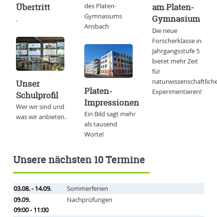
des Platen-
Übertritt
am Platen-
Gymnasiums
Gymnasium
.
Ansbach
Die neue
Forscherklasse in
Jahrgangsstufe 5
bietet mehr Zeit
für
naturwissenschaftlich
Unser
Platen-
Experimentieren!
Schulprofil
Impressionen
Wer wir sind und
Ein Bild sagt mehr
was wir anbieten.
als tausend
Worte!
Unsere nächsten 10 Termine
03.08. - 14.09.
Sommerferien
09.09.
Nachprüfungen
09:00 - 11:00