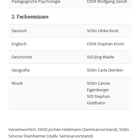
Pädagogische Psychologie
OStR Wolfgang Zaindl
2. Fachseminare
Deutsch
StDin Ulrike Korb
Englisch
OStR Stephan Knott
Geschichte
StD Jörg Walde
Geografie
StDin Carla Deinlein
Musik
StDin Carola
Eigenberger
StD Stephan
Goldhahn
Verantwortlich: OStD Jochen Heldmann (Seminarvorstand); StDin
Simone Steinheimer (stellv. Seminarvorstand)