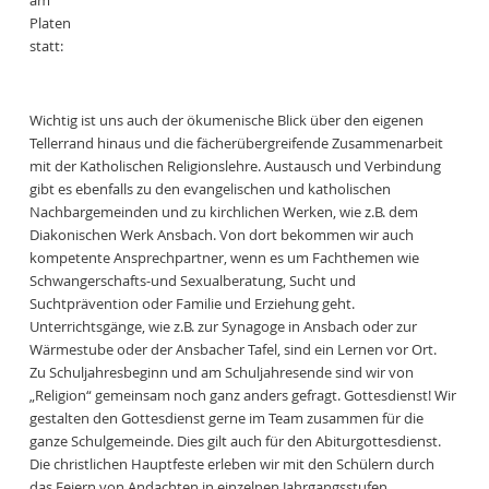
Platen
statt:
Wichtig ist uns auch der ökumenische Blick über den eigenen
Tellerrand hinaus und die fächerübergreifende Zusammenarbeit
mit der Katholischen Religionslehre. Austausch und Verbindung
gibt es ebenfalls zu den evangelischen und katholischen
Nachbargemeinden und zu kirchlichen Werken, wie z.B. dem
Diakonischen Werk Ansbach. Von dort bekommen wir auch
kompetente Ansprechpartner, wenn es um Fachthemen wie
Schwangerschafts-und Sexualberatung, Sucht und
Suchtprävention oder Familie und Erziehung geht.
Unterrichtsgänge, wie z.B. zur Synagoge in Ansbach oder zur
Wärmestube oder der Ansbacher Tafel, sind ein Lernen vor Ort.
Zu Schuljahresbeginn und am Schuljahresende sind wir von
„Religion“ gemeinsam noch ganz anders gefragt. Gottesdienst! Wir
gestalten den Gottesdienst gerne im Team zusammen für die
ganze Schulgemeinde. Dies gilt auch für den Abiturgottesdienst.
Die christlichen Hauptfeste erleben wir mit den Schülern durch
das Feiern von Andachten in einzelnen Jahrgangsstufen.