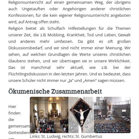
Religionsunterricht auf einen gemeinsamen Weg, der übrigens
auch Ungetauften oder Angehörigen anderer christlichen
Konfessionen, für die kein eigener Religionsunterricht angeboten
wird, auf Antrag offen steht.
Religion bietet als Schulfach Hilfestellungen für die Themen
unserer Zeit, die z.B. Mobbing, Krankheit, Tod und Leben, Gewalt
und anderes mehr umfassen. Da gibt es oft großen
Diskussionsbedarf, und wir sind nicht immer einer Meinung. Wir
sehen, auf welchen Grundlagen die Werte unseres christlichen
Glaubens stehen, und wir übertragen sie in unsere Wirklichkeit.
Das ist manchmal sehr aktuell, wie z.B. bei der
Flüchtlingsdiskussion in den letzten Jahren. Und es bedeutet, dass
unsere Schüler nicht immer nur „Ja“ und „Amen“ sagen müssen.
Ökumenische Zusammenarbeit
Hier
finden
die
gemeinsamen
Gottesdienste
Links: St. Ludwig, rechts: St. Gumbertus
am