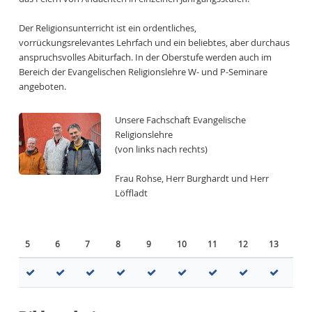
Der Religionsunterricht ist ein ordentliches,
vorrückungsrelevantes Lehrfach und ein beliebtes, aber durchaus
anspruchsvolles Abiturfach. In der Oberstufe werden auch im
Bereich der Evangelischen Religionslehre W- und P-Seminare
angeboten.
Unsere Fachschaft Evangelische
Religionslehre
(von links nach rechts)
Frau Rohse, Herr Burghardt und Herr
Löffladt
5
6
7
8
9
10
11
12
13