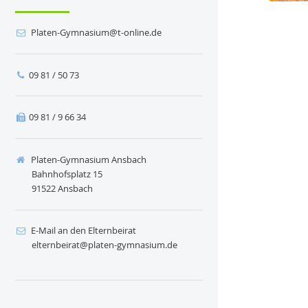
ed.enilno-t@muisanmyG-netalP
09 81 / 50 73
09 81 / 9 66 34
Platen-Gymnasium Ansbach
Bahnhofsplatz 15
91522 Ansbach
E-Mail an den Elternbeirat
ed.muisanmyg-netalp@tariebnretle