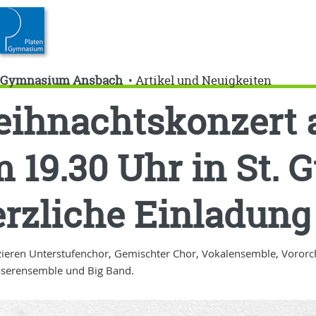
n-Gymnasium Ansbach
Artikel und Neuigkeiten
•
ihnachtskonzert a
 19.30 Uhr in St. 
rzliche Einladung
ieren Unterstufenchor, Gemischter Chor, Vokalensemble, Vororche
äserensemble und Big Band.