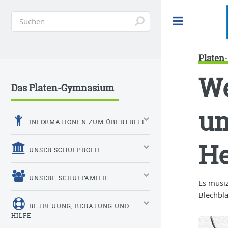
Toggle
Plate
We
Das Platen-Gymnasium
um
INFORMATIONEN ZUM ÜBERTRITT
He
UNSER SCHULPROFIL
UNSERE SCHULFAMILIE
Es musiz
Blechbl
BETREUUNG, BERATUNG UND
HILFE