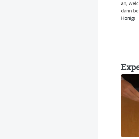
an, welc
dann be
Honig
!
Expe