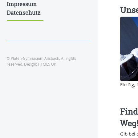
Impressum
Unse
Datenschutz
© Platen-Gymnasium Ansbach. All rights
reserved. Design:
HTML5 UP
.
Fleißig, f
Find
Weg
Gib bei 