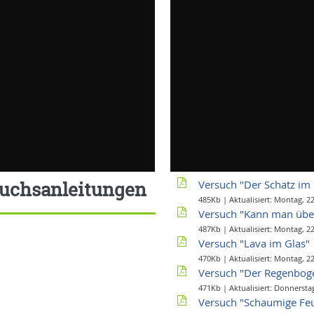
uchsanleitungen
Versuch "Der Schatz im 
485Kb | Aktualisiert: Montag, 2
Versuch "Kann man übe
487Kb | Aktualisiert: Montag, 2
Versuch "Lava im Glas"
470Kb | Aktualisiert: Montag, 2
Versuch "Der Regenboge
471Kb | Aktualisiert: Donnersta
Versuch "Schaumige Fe