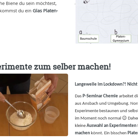
he Biene du sein möchtest,
kommst du ein
Glas Platen-
rimente zum selber machen!
Langeweile im Lockdown?! Nicht
Das
P-Seminar Chemie
arbeitet d
aus Ansbach und Umgebung. Normal
Experimente bestaunen und selbst
😉
im Moment noch normal
Daher
kleine
Auswahl an Experimenten
machen
könnt. Ein bisschen
Plate