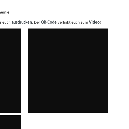
hemie
hr euch
ausdrucken
. Der
QR-Code
verlinkt euch zum
Video
!