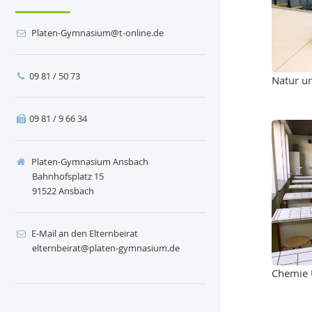
ed.enilno-t@muisanmyG-netalP
09 81 / 50 73
Natur u
09 81 / 9 66 34
Platen-Gymnasium Ansbach
Bahnhofsplatz 15
91522 Ansbach
E-Mail an den Elternbeirat
ed.muisanmyg-netalp@tariebnretle
Chemie 