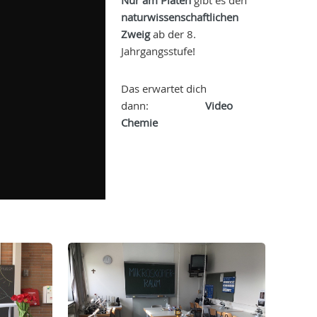
Nur am Platen
gibt es den
naturwissenschaftlichen
Zweig
ab der 8.
Jahrgangsstufe!
Das erwartet dich
dann:
Video
Chemie