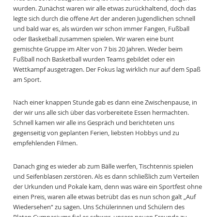
wurden. Zunächst waren wir alle etwas zurückhaltend, doch das
legte sich durch die offene Art der anderen Jugendlichen schnell
und bald war es, als würden wir schon immer Fangen, Fußball
oder Basketball zusammen spielen. Wir waren eine bunt
gemischte Gruppe im Alter von 7 bis 20 Jahren. Weder beim
Fußball noch Basketball wurden Teams gebildet oder ein
Wettkampf ausgetragen. Der Fokus lag wirklich nur auf dem Spaß
am Sport.
Nach einer knappen Stunde gab es dann eine Zwischenpause, in
der wir uns alle sich über das vorbereitete Essen hermachten.
Schnell kamen wir alle ins Gespräch und berichteten uns
gegenseitig von geplanten Ferien, liebsten Hobbys und zu
empfehlenden Filmen.
Danach ging es wieder ab zum Bälle werfen, Tischtennis spielen
und Seifenblasen zerstören. Als es dann schließlich zum Verteilen
der Urkunden und Pokale kam, denn was wäre ein Sportfest ohne
einen Preis, waren alle etwas betrübt das es nun schon galt „Auf
Wiedersehen“ zu sagen. Uns Schülerinnen und Schülern des
Platen Gymnasiums fiel es schwer, unsere neuen Freunde zu