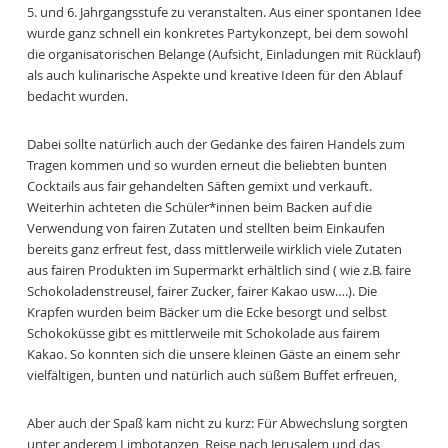
5. und 6. Jahrgangsstufe zu veranstalten. Aus einer spontanen Idee
wurde ganz schnell ein konkretes Partykonzept, bei dem sowohl
die organisatorischen Belange (Aufsicht, Einladungen mit Rücklauf)
als auch kulinarische Aspekte und kreative Ideen für den Ablauf
bedacht wurden.
Dabei sollte natürlich auch der Gedanke des fairen Handels zum
Tragen kommen und so wurden erneut die beliebten bunten
Cocktails aus fair gehandelten Säften gemixt und verkauft.
Weiterhin achteten die Schüler*innen beim Backen auf die
Verwendung von fairen Zutaten und stellten beim Einkaufen
bereits ganz erfreut fest, dass mittlerweile wirklich viele Zutaten
aus fairen Produkten im Supermarkt erhältlich sind ( wie z.B. faire
Schokoladenstreusel, fairer Zucker, fairer Kakao usw….). Die
Krapfen wurden beim Bäcker um die Ecke besorgt und selbst
Schokoküsse gibt es mittlerweile mit Schokolade aus fairem
Kakao. So konnten sich die unsere kleinen Gäste an einem sehr
vielfältigen, bunten und natürlich auch süßem Buffet erfreuen,
Aber auch der Spaß kam nicht zu kurz: Für Abwechslung sorgten
unter anderem Limbotanzen, Reise nach Jerusalem und das